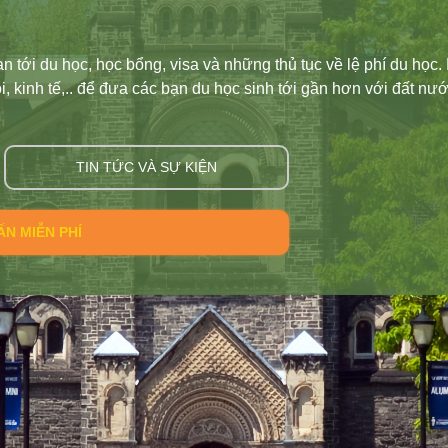
ông tin về các trường đại học và các chương trình học cho s
du học tự túc, du học học bổng, chương trình trao đổi sinh v
 Nhật Bản. Đội 360 Connect mang tới cho bạn không chỉ thông
cánh ước mơ du học.
TIN TỨC VÀ SỰ KIỆN
ẤN MIỄN PHÍ