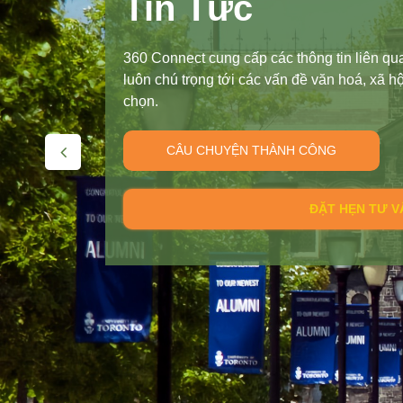
Học Bổng
360 Connect tự hào là nơi cung cấp các th
chương trình du học hè, giao lưu văn hóa, 
New Zealand, Singapore, Thụy Sĩ, Hà Lan,
và hoàn thiện hồ sơ trên con đường chắp 
CÂU CHUYỆN THÀNH CÔNG
ĐẶT LỊCH TƯ V