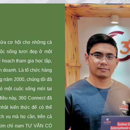
ửa cơ hội cho những cá
ộc sống tươi đẹp ở một
ế hoạch tham gia học tập,
nh doanh. Là tổ chức hàng
ững năm 2000, chúng tôi đã
có một cuộc sống mới tại
iều này, 360 Connect đã
nhật kiến thức để có thể
ch vụ mà họ cần, trên cả
i kim chỉ nam TƯ VẤN CÓ