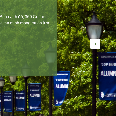
inh viên Việt Nam tham gia:
iên tại Anh, Úc, Mỹ, Canada,
 tin mà còn giúp bạn tư vấn