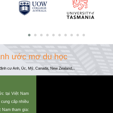
ánh ước mơ du học
định cư Anh, Úc, Mỹ, Canada, New Zealand,..
ức tại Việt Nam
i, cung cấp nhiều
t Nam tham gia: