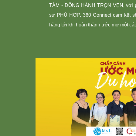
TÂM - ĐỒNG HÀNH TRỌN VẸN, với p
sự PHÙ HỢP, 360 Connect cam kết s
hàng tới khi hoàn thành ước mơ một các