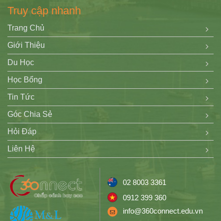
Truy cập nhanh
Trang Chủ
Giới Thiệu
Du Học
Học Bổng
Tin Tức
Góc Chia Sẻ
Hỏi Đáp
Liên Hệ
02 8003 3361
0912 399 360
info@360connect.edu.vn