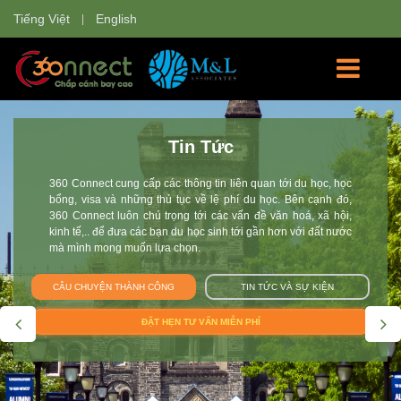
Tiếng Việt
English
Học Bổng
360 Connect tự hào là nơi cung cấp các thông tin về các
trường đại học và các chương trình học cho sinh viên Việt
Nam tham gia: chương trình du học hè, giao lưu văn hóa, du
học tự túc, du học học bổng, chương trình trao đổi sinh viên tại
Anh, Úc, Mỹ, Canada, New Zealand, Singapore, Thụy Sĩ, Hà
Lan, Nhật Bản. Đội 360 Connect mang tới cho bạn không chỉ
thông tin mà còn giúp bạn tư vấn và hoàn thiện hồ sơ trên con
đường chắp cánh ước mơ du học.
CÂU CHUYỆN THÀNH CÔNG
TIN TỨC VÀ SỰ KIỆN
ĐẶT LỊCH TƯ VẤN MIỄN PHÍ