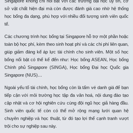
Singapore không chỉ nổi bật với các trường đại học uy tín, cơ
sở vật chất hiện đại mà còn được đánh giá cao nhờ hệ thống
học bổng đa dạng, phù hợp với nhiều đối tượng sinh viên quốc
tế.
Các chương trình học bổng tại Singapore hỗ trợ một phần hoặc
toàn bộ học phí, kèm theo sinh hoạt phí và các chi phí liên quan,
giúp giảm đáng kể áp lực tài chính cho sinh viên. Một số học
bổng nổi bật có thể kể đến như: Học bổng ASEAN, Học bổng
Chính phủ Singapore (SINGA), Học bổng Đại học Quốc gia
Singapore (NUS)…
Ngoài yếu tố tài chính, học bổng còn là tấm vé danh giá để bạn
tiếp cận với môi trường học tập đa văn hoá, nội dung đào tạo
cập nhật và cơ hội nghiên cứu cùng đội ngũ học giả hàng đầu.
Sinh viên quốc tế còn có thể mở rộng mạng lưới quan hệ
chuyên nghiệp và học thuật, từ đó tạo lợi thế cạnh tranh vượt
trội cho sự nghiệp sau này.