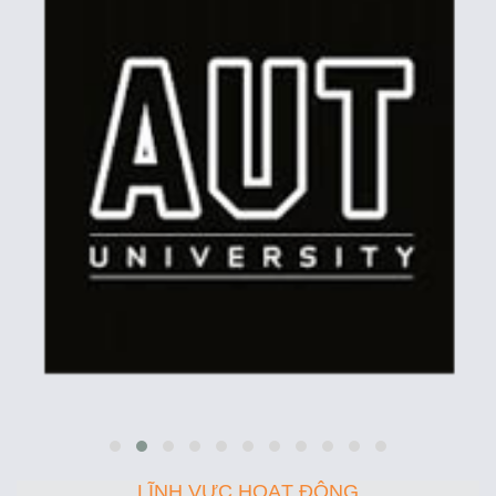
LĨNH VỰC HOẠT ĐỘNG