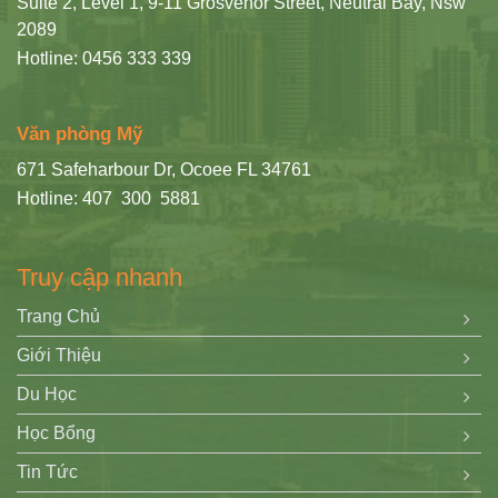
Suite 2, Level 1, 9-11 Grosvenor Street, Neutral Bay, Nsw
2089
Hotline: 0456 333 339
Văn phòng Mỹ
671 Safeharbour Dr, Ocoee FL 34761
Hotline: 407 300 5881
Truy cập nhanh
Trang Chủ
Giới Thiệu
Du Học
Học Bổng
Tin Tức