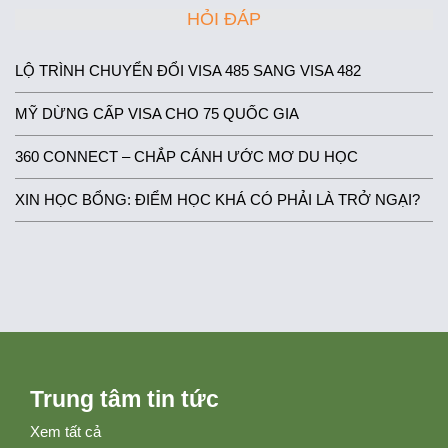
HỎI ĐÁP
LỘ TRÌNH CHUYỂN ĐỔI VISA 485 SANG VISA 482
MỸ DỪNG CẤP VISA CHO 75 QUỐC GIA
360 CONNECT – CHẮP CÁNH ƯỚC MƠ DU HỌC
XIN HỌC BỔNG: ĐIỂM HỌC KHÁ CÓ PHẢI LÀ TRỞ NGẠI?
Trung tâm tin tức
Xem tất cả