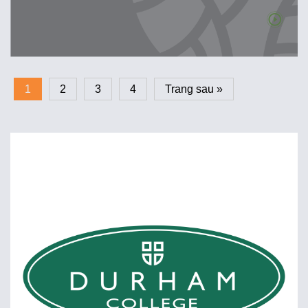
1
2
3
4
Trang sau »