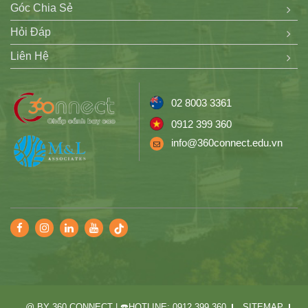
Góc Chia Sẻ
Hỏi Đáp
Liên Hệ
02 8003 3361
0912 399 360
info@360connect.edu.vn
@ BY 360 CONNECT | ☎️HOTLINE: 0912 399 360
SITEMAP