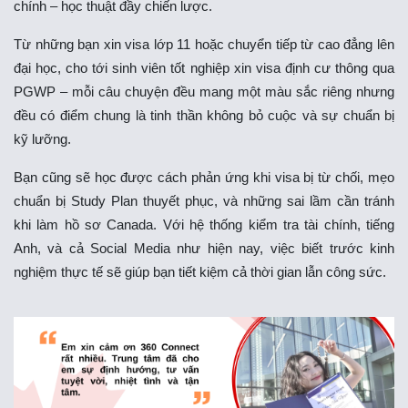
chính – học thuật đầy chiến lược.
Từ những bạn xin visa lớp 11 hoặc chuyển tiếp từ cao đẳng lên
đại học, cho tới sinh viên tốt nghiệp xin visa định cư thông qua
PGWP – mỗi câu chuyện đều mang một màu sắc riêng nhưng
đều có điểm chung là tinh thần không bỏ cuộc và sự chuẩn bị
kỹ lưỡng.
Bạn cũng sẽ học được cách phản ứng khi visa bị từ chối, mẹo
chuẩn bị Study Plan thuyết phục, và những sai lầm cần tránh
khi làm hồ sơ Canada. Với hệ thống kiểm tra tài chính, tiếng
Anh, và cả Social Media như hiện nay, việc biết trước kinh
nghiệm thực tế sẽ giúp bạn tiết kiệm cả thời gian lẫn công sức.