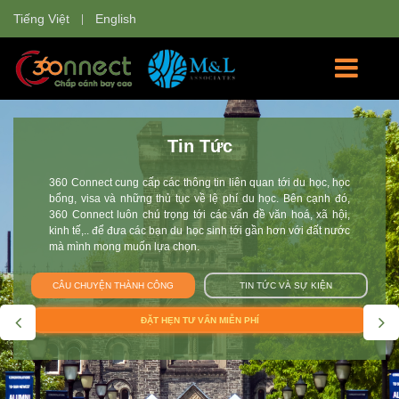
Tiếng Việt
English
Học Bổng
360 Connect tự hào là nơi cung cấp các thông tin về các
trường đại học và các chương trình học cho sinh viên Việt
Nam tham gia: chương trình du học hè, giao lưu văn hóa, du
học tự túc, du học học bổng, chương trình trao đổi sinh viên tại
Anh, Úc, Mỹ, Canada, New Zealand, Singapore, Thụy Sĩ, Hà
Lan, Nhật Bản. Đội 360 Connect mang tới cho bạn không chỉ
thông tin mà còn giúp bạn tư vấn và hoàn thiện hồ sơ trên con
đường chắp cánh ước mơ du học.
CÂU CHUYỆN THÀNH CÔNG
TIN TỨC VÀ SỰ KIỆN
ĐẶT LỊCH TƯ VẤN MIỄN PHÍ