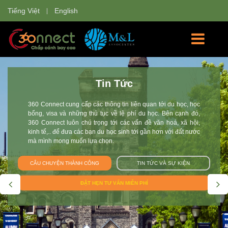
Tiếng Việt
English
Học Bổng
360 Connect tự hào là nơi cung cấp các thông tin về các
trường đại học và các chương trình học cho sinh viên Việt
Nam tham gia: chương trình du học hè, giao lưu văn hóa, du
học tự túc, du học học bổng, chương trình trao đổi sinh viên tại
Anh, Úc, Mỹ, Canada, New Zealand, Singapore, Thụy Sĩ, Hà
Lan, Nhật Bản. Đội 360 Connect mang tới cho bạn không chỉ
thông tin mà còn giúp bạn tư vấn và hoàn thiện hồ sơ trên con
đường chắp cánh ước mơ du học.
CÂU CHUYỆN THÀNH CÔNG
TIN TỨC VÀ SỰ KIỆN
ĐẶT LỊCH TƯ VẤN MIỄN PHÍ