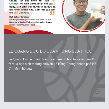
LÊ QUANG ĐỨC BỎ QUA NHỮNG SUẤT HỌC
BỔNG KHỦNG- LỰA CHỌN LỐI ĐI RIÊNG CỦA
Lê Quang Đức – chàng trai quyết tâm du học từ giữa năm 11.
MÌNH TẠI PHÂN KHOA SỐ 1 TRƯỜNG ĐẠI HỌC
Đức là học sinh trường chuyên Lê Hồng Phong, thành phố Hồ
SIMON FRASER UNIVERSITY TẠI CANADA
Chí Minh bỏ qua...