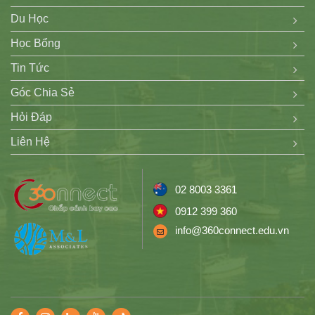
Du Học
Học Bổng
Tin Tức
Góc Chia Sẻ
Hỏi Đáp
Liên Hệ
02 8003 3361
0912 399 360
info@360connect.edu.vn