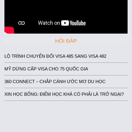
HỎI ĐÁP
LỘ TRÌNH CHUYỂN ĐỔI VISA 485 SANG VISA 482
MỸ DỪNG CẤP VISA CHO 75 QUỐC GIA
360 CONNECT – CHẮP CÁNH ƯỚC MƠ DU HỌC
XIN HỌC BỔNG: ĐIỂM HỌC KHÁ CÓ PHẢI LÀ TRỞ NGẠI?