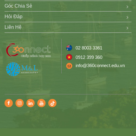
Góc Chia Sẻ
Hỏi Đáp
Liên Hệ
02 8003 3361
0912 399 360
info@360connect.edu.vn