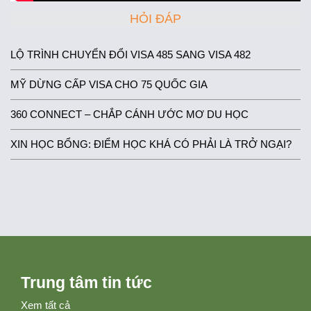
HỎI ĐÁP
LỘ TRÌNH CHUYỂN ĐỔI VISA 485 SANG VISA 482
MỸ DỪNG CẤP VISA CHO 75 QUỐC GIA
360 CONNECT – CHẮP CÁNH ƯỚC MƠ DU HỌC
XIN HỌC BỔNG: ĐIỂM HỌC KHÁ CÓ PHẢI LÀ TRỞ NGẠI?
Trung tâm tin tức
Xem tất cả