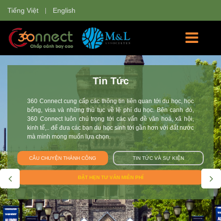
Tiếng Việt
English
Học Bổng
360 Connect tự hào là nơi cung cấp các thông tin về các
trường đại học và các chương trình học cho sinh viên Việt
Nam tham gia: chương trình du học hè, giao lưu văn hóa, du
học tự túc, du học học bổng, chương trình trao đổi sinh viên tại
Anh, Úc, Mỹ, Canada, New Zealand, Singapore, Thụy Sĩ, Hà
Lan, Nhật Bản. Đội 360 Connect mang tới cho bạn không chỉ
thông tin mà còn giúp bạn tư vấn và hoàn thiện hồ sơ trên con
đường chắp cánh ước mơ du học.
CÂU CHUYỆN THÀNH CÔNG
TIN TỨC VÀ SỰ KIỆN
ĐẶT LỊCH TƯ VẤN MIỄN PHÍ