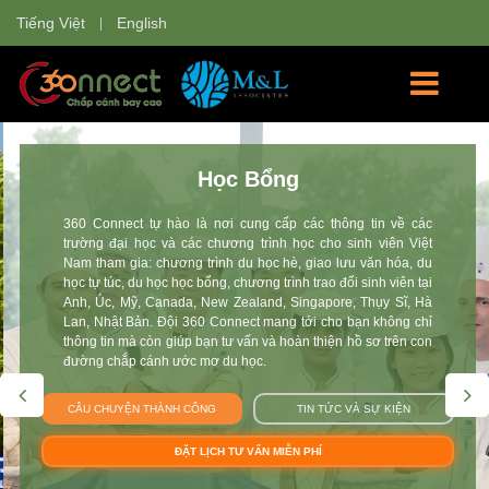
Tiếng Việt
English
Học Bổng
360 Connect tự hào là nơi cung cấp các thông tin về các
trường đại học và các chương trình học cho sinh viên Việt
Nam tham gia: chương trình du học hè, giao lưu văn hóa, du
học tự túc, du học học bổng, chương trình trao đổi sinh viên tại
Anh, Úc, Mỹ, Canada, New Zealand, Singapore, Thụy Sĩ, Hà
Lan, Nhật Bản. Đội 360 Connect mang tới cho bạn không chỉ
thông tin mà còn giúp bạn tư vấn và hoàn thiện hồ sơ trên con
đường chắp cánh ước mơ du học.
CÂU CHUYỆN THÀNH CÔNG
TIN TỨC VÀ SỰ KIỆN
ĐẶT LỊCH TƯ VẤN MIỄN PHÍ