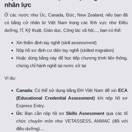
nhân lực
Ở các nước như Úc, Canada, Đức, New Zealand, nếu bạn đã
có bằng cử nhân từ Việt Nam trong các lĩnh vực như Điều
dưỡng, IT, Kỹ thuật, Giáo dục, Công tác xã hội…, bạn có thể:
Xin thẩm định tay nghề (skill assessment)
Nộp hồ sơ định cư diện tay nghề (skilled migration)
Hoặc dùng bằng này để học tiếp chương trình liên thông,
chứng chỉ hành nghề tại nước sở tại
Ví dụ:
Canada
: Có thể sử dụng bằng ĐH Việt Nam để xin
ECA
(Educational Credential Assessment)
khi nộp hồ sơ
Express Entry.
Úc
: Bạn cần nộp hồ sơ
Skills Assessment
qua các tổ
chức chuyên môn như VETASSESS, ANMAC (đối với
điều dưỡng)…