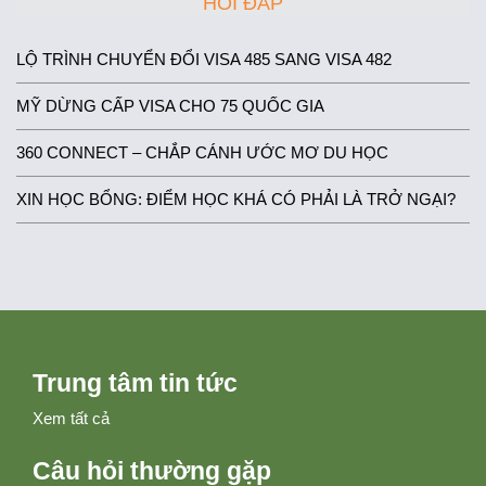
HỎI ĐÁP
LỘ TRÌNH CHUYỂN ĐỔI VISA 485 SANG VISA 482
MỸ DỪNG CẤP VISA CHO 75 QUỐC GIA
360 CONNECT – CHẮP CÁNH ƯỚC MƠ DU HỌC
XIN HỌC BỔNG: ĐIỂM HỌC KHÁ CÓ PHẢI LÀ TRỞ NGẠI?
Trung tâm tin tức
Xem tất cả
Câu hỏi thường gặp