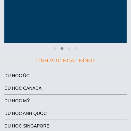
LĨNH VỰC HOẠT ĐỘNG
DU HỌC ÚC
DU HỌC CANADA
DU HỌC MỸ
DU HỌC ANH QUỐC
DU HỌC SINGAPORE