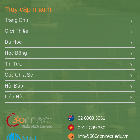
Truy cập nhanh
Trang Chủ
Giới Thiệu
Du Học
Học Bổng
Tin Tức
Góc Chia Sẻ
Hỏi Đáp
Liên Hệ
02 8003 3361
0912 399 360
info@360connect.edu.vn