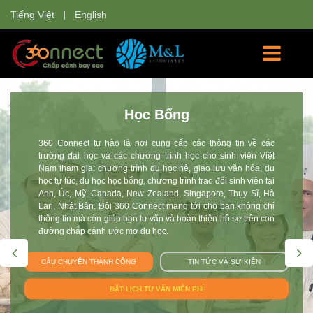
Tiếng Việt
English
Học Bổng
360 Connect tự hào là nơi cung cấp các thông tin về các
trường đại học và các chương trình học cho sinh viên Việt
Nam tham gia: chương trình du học hè, giao lưu văn hóa, du
học tự túc, du học học bổng, chương trình trao đổi sinh viên tại
Anh, Úc, Mỹ, Canada, New Zealand, Singapore, Thụy Sĩ, Hà
Lan, Nhật Bản. Đội 360 Connect mang tới cho bạn không chỉ
thông tin mà còn giúp bạn tư vấn và hoàn thiện hồ sơ trên con
đường chắp cánh ước mơ du học.
CÂU CHUYỆN THÀNH CÔNG
TIN TỨC VÀ SỰ KIỆN
ĐẶT LỊCH TƯ VẤN MIỄN PHÍ