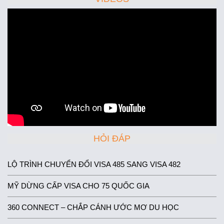
HỎI ĐÁP
LỘ TRÌNH CHUYỂN ĐỔI VISA 485 SANG VISA 482
MỸ DỪNG CẤP VISA CHO 75 QUỐC GIA
360 CONNECT – CHẮP CÁNH ƯỚC MƠ DU HỌC