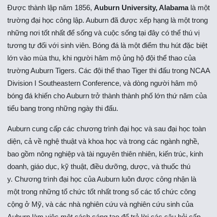
Được thành lập năm 1856,
Auburn University, Alabama
là một
trường đại học công lập. Auburn đã được xếp hạng là một trong
những nơi tốt nhất để sống và cuộc sống tại đây có thể thú vị
tương tự đối với sinh viên. Bóng đá là một điểm thu hút đặc biệt
lớn vào mùa thu, khi người hâm mộ ủng hộ đội thể thao của
trường Auburn Tigers. Các đội thể thao Tiger thi đấu trong NCAA
Division I Southeastern Conference, và dòng người hâm mộ
bóng đá khiến cho Auburn trở thành thành phố lớn thứ năm của
tiểu bang trong những ngày thi đấu.
Auburn cung cấp các chương trình đại học và sau đại học toàn
diện, cả về nghệ thuật và khoa học và trong các ngành nghề,
bao gồm nông nghiệp và tài nguyên thiên nhiên, kiến ​​trúc, kinh
doanh, giáo dục, kỹ thuật, điều dưỡng, dược, và thuốc thú
y. Chương trình đại học của Auburn luôn được công nhận là
một trong những tổ chức tốt nhất trong số các tổ chức công
cộng ở Mỹ, và các nhà nghiên cứu và nghiên cứu sinh của
Auburn làm việc một cách sáng tạo để trả lời các câu hỏi cấp