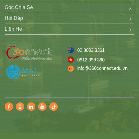
Góc Chia Sẻ
Hỏi Đáp
Liên Hệ
02 8003 3361
0912 399 360
info@360connect.edu.vn