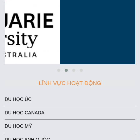
LĨNH VỰC HOẠT ĐỘNG
DU HỌC ÚC
DU HỌC CANADA
DU HỌC MỸ
DU HỌC ANH QUỐC