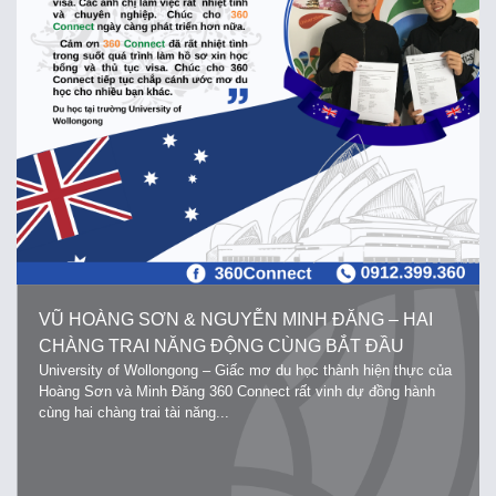
VŨ HOÀNG SƠN & NGUYỄN MINH ĐĂNG – HAI
CHÀNG TRAI NĂNG ĐỘNG CÙNG BẮT ĐẦU
University of Wollongong – Giấc mơ du học thành hiện thực của
CUỘC HÀNH TRÌNH KHÁM PHÁ ĐẤT NƯỚC ÚC
Hoàng Sơn và Minh Đăng 360 Connect rất vinh dự đồng hành
XINH ĐẸP
cùng hai chàng trai tài năng...