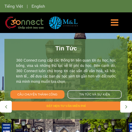
Tiếng Việt
English
Tin Tức
360 Connect cung cấp các thông tin liên quan tới du học, học
bổng, visa và những thủ tục về lệ phí du học. Bên cạnh đó,
360 Connect luôn chú trọng tới các vấn đề văn hoá, xã hội,
kinh tế,.. để đưa các bạn du học sinh tới gần hơn với đất nước
mà mình mong muốn lựa chọn.
CÂU CHUYỆN THÀNH CÔNG
TIN TỨC VÀ SỰ KIỆN
ĐẶT HẸN TƯ VẤN MIỄN PHÍ