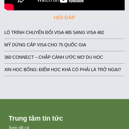
HỎI ĐÁP
LỘ TRÌNH CHUYỂN ĐỔI VISA 485 SANG VISA 482
MỸ DỪNG CẤP VISA CHO 75 QUỐC GIA
360 CONNECT – CHẮP CÁNH ƯỚC MƠ DU HỌC
XIN HỌC BỔNG: ĐIỂM HỌC KHÁ CÓ PHẢI LÀ TRỞ NGẠI?
Trung tâm tin tức
Xem tất cả