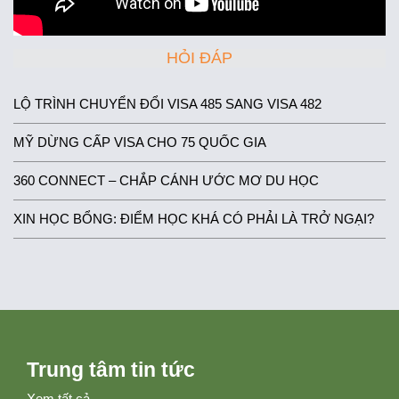
HỎI ĐÁP
LỘ TRÌNH CHUYỂN ĐỔI VISA 485 SANG VISA 482
MỸ DỪNG CẤP VISA CHO 75 QUỐC GIA
360 CONNECT – CHẮP CÁNH ƯỚC MƠ DU HỌC
XIN HỌC BỔNG: ĐIỂM HỌC KHÁ CÓ PHẢI LÀ TRỞ NGẠI?
Trung tâm tin tức
Xem tất cả