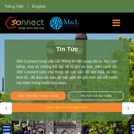
Tiếng Việt
English
Học Bổng
360 Connect tự hào là nơi cung cấp các thông tin về các
trường đại học và các chương trình học cho sinh viên Việt
Nam tham gia: chương trình du học hè, giao lưu văn hóa, du
học tự túc, du học học bổng, chương trình trao đổi sinh viên tại
Anh, Úc, Mỹ, Canada, New Zealand, Singapore, Thụy Sĩ, Hà
Lan, Nhật Bản. Đội 360 Connect mang tới cho bạn không chỉ
thông tin mà còn giúp bạn tư vấn và hoàn thiện hồ sơ trên con
đường chắp cánh ước mơ du học.
CÂU CHUYỆN THÀNH CÔNG
TIN TỨC VÀ SỰ KIỆN
ĐẶT LỊCH TƯ VẤN MIỄN PHÍ