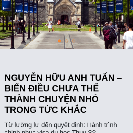
NGUYỄN HỮU ANH TUẤN –
BIẾN ĐIỀU CHƯA THỂ
THÀNH CHUYỆN NHỎ
TRONG TỨC KHẮC
Từ lưỡng lự đến quyết định: Hành trình
chinh phục visa du học Thụy Sỹ