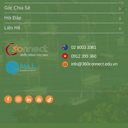
Góc Chia Sẻ
Hỏi Đáp
Liên Hệ
02 8003 3361
0912 399 360
info@360connect.edu.vn