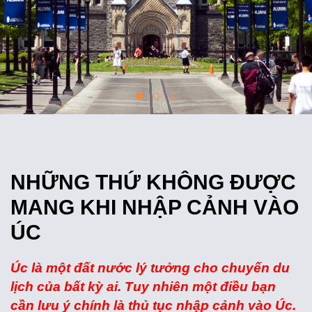
NHỮNG THỨ KHÔNG ĐƯỢC
MANG KHI NHẬP CẢNH VÀO
ÚC
Úc là một đất nước lý tưởng cho chuyến du
lịch của bất kỳ ai. Tuy nhiên một điều bạn
cần lưu ý chính là thủ tục nhập cảnh vào Úc.