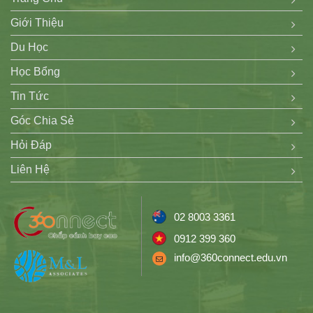
Giới Thiệu
Du Học
Học Bổng
Tin Tức
Góc Chia Sẻ
Hỏi Đáp
Liên Hệ
02 8003 3361
0912 399 360
info@360connect.edu.vn