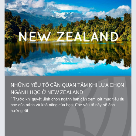
NHỮNG YẾU TỐ CẦN QUAN TÂM KHI LỰA CHỌN
NGÀNH HỌC Ở NEW ZEALAND
“ Trước khi quyết định chọn ngành bạn cần xem xét mục tiêu du
học của mình và khả năng của bạn. Các yếu tố này sẽ ảnh
hưởng rất...