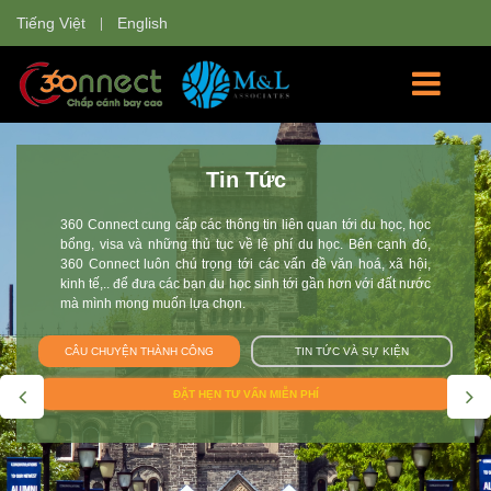
Tiếng Việt
English
Học Bổng
360 Connect tự hào là nơi cung cấp các thông tin về các
trường đại học và các chương trình học cho sinh viên Việt
Nam tham gia: chương trình du học hè, giao lưu văn hóa, du
học tự túc, du học học bổng, chương trình trao đổi sinh viên tại
Anh, Úc, Mỹ, Canada, New Zealand, Singapore, Thụy Sĩ, Hà
Lan, Nhật Bản. Đội 360 Connect mang tới cho bạn không chỉ
thông tin mà còn giúp bạn tư vấn và hoàn thiện hồ sơ trên con
đường chắp cánh ước mơ du học.
CÂU CHUYỆN THÀNH CÔNG
TIN TỨC VÀ SỰ KIỆN
ĐẶT LỊCH TƯ VẤN MIỄN PHÍ