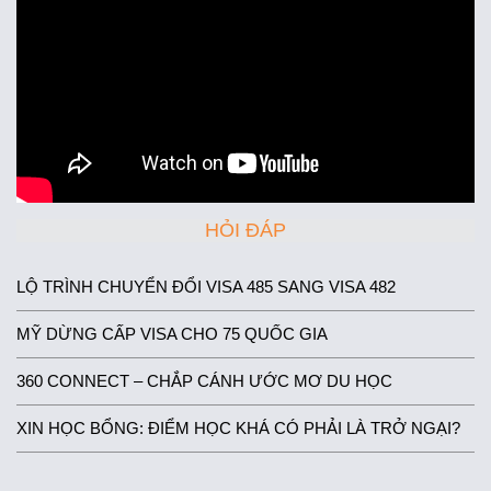
HỎI ĐÁP
LỘ TRÌNH CHUYỂN ĐỔI VISA 485 SANG VISA 482
MỸ DỪNG CẤP VISA CHO 75 QUỐC GIA
360 CONNECT – CHẮP CÁNH ƯỚC MƠ DU HỌC
XIN HỌC BỔNG: ĐIỂM HỌC KHÁ CÓ PHẢI LÀ TRỞ NGẠI?