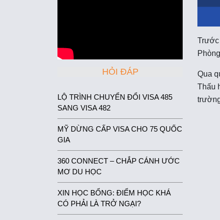
Trước 
Phòng,
HỎI ĐÁP
Qua qu
Thấu h
LỘ TRÌNH CHUYỂN ĐỔI VISA 485
trường
SANG VISA 482
MỸ DỪNG CẤP VISA CHO 75 QUỐC
GIA
360 CONNECT – CHẮP CÁNH ƯỚC
MƠ DU HỌC
XIN HỌC BỔNG: ĐIỂM HỌC KHÁ
CÓ PHẢI LÀ TRỞ NGẠI?