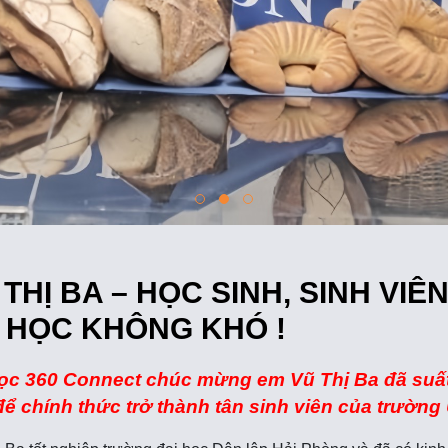
 THỊ BA – HỌC SINH, SINH VIÊ
 HỌC KHÔNG KHÓ !
ọc 360 Connect chúc mừng em Vũ Thị Ba đã suất
 để chính thức trở thành tân sinh viên của trường