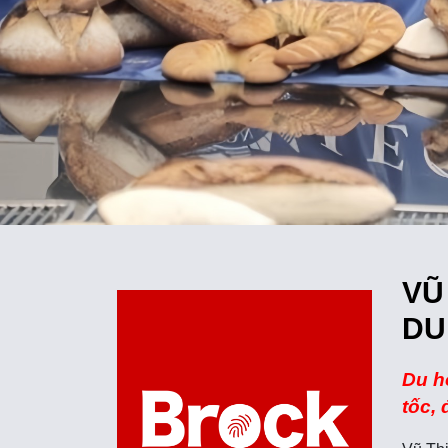
VŨ
DU
Du h
tốc,