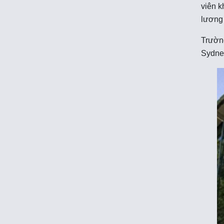
viên k
lương 
Trường
Sydne