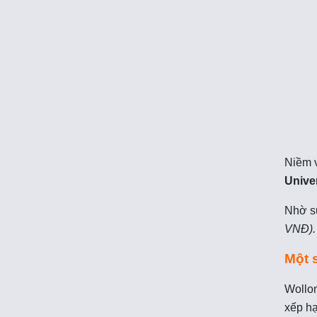
Niềm v
Unive
Nhờ sự
VNĐ).
Một 
Wollon
xếp hạ