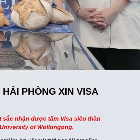
N HẢI PHÒNG XIN VISA
 sắc nhận được tấm Visa siêu thần
 University of Wollongong.